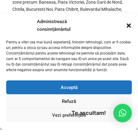
zone precum: Baneasa, Piata Victoriei, Zona Garii de Nord,
Chitila, Bucurestii Noi, Piata Chibrit, Bulevardul Mihalache,
Grivita, Zona Piata Presei Libere, Zona Arcul de Triumf,
Administrează
Zona Aviatorilor-Kiseleff,...
consimțământul
Pentru a oferi cea mai bună experiență, folosim tehnologii, cum ar fi cookie-
uri, pentru a stoca și/sau accesa informațiile despre dispozitive.
CONTINUE READING
Consimțământul pentru aceste tehnologii ne permite să procesăm date,
cum ar fi comportamentul de navigare sau ID-uri unice pe acest site. Dacă
nu îți dai consimțământul sau îți retragi consimțământul dat poate avea
afecte negative asupra unor anumite funcționalități și funcții.
OLDER POSTS
Acceptă
Refuză
Te ascultam!
Vezi preferințele
INSTALATORI BUCURESTI
SERVICII INSTALATII SANITARE
CONTACT