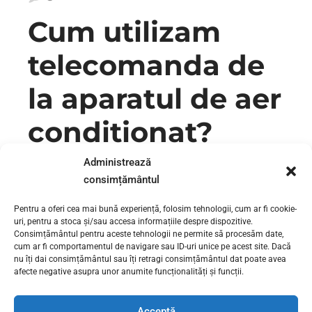
Cum utilizam
telecomanda de
la aparatul de aer
conditionat?
Administrează
Reparatii si igienizare aer conditionat Instalare aer
consimțământul
conditionat – Umplere cu freon aer conditionat –
0730111131 Cu fiecare an, prin magazine gasim tot mai
Pentru a oferi cea mai bună experiență, folosim tehnologii, cum ar fi cookie-
multe aparate de aer conditionat, sub diferite forme, culori,
uri, pentru a stoca și/sau accesa informațiile despre dispozitive.
cu un consum tot mai scazut, dar si cu mai multe functii
Consimțământul pentru aceste tehnologii ne permite să procesăm date,
decat cele de acum 15 ani. | reparatii aer conditionat...
cum ar fi comportamentul de navigare sau ID-uri unice pe acest site. Dacă
nu îți dai consimțământul sau îți retragi consimțământul dat poate avea
afecte negative asupra unor anumite funcționalități și funcții.
CONTINUE READING
Acceptă