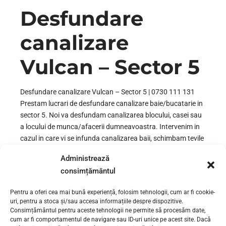
Desfundare
canalizare
Vulcan – Sector 5
Desfundare canalizare Vulcan – Sector 5 | 0730 111 131
Prestam lucrari de desfundare canalizare baie/bucatarie in
sector 5. Noi va desfundam canalizarea blocului, casei sau
a locului de munca/afacerii dumneavoastra. Intervenim in
cazul in care vi se infunda canalizarea baii, schimbam tevile
de canalizare etc. in zonele: Vulcan, Trafic Greu, 13
Administrează
Septembrie, Cotroceni, Dealul Spirii,...
consimțământul
Pentru a oferi cea mai bună experiență, folosim tehnologii, cum ar fi cookie-
uri, pentru a stoca și/sau accesa informațiile despre dispozitive.
CONTINUE READING
Consimțământul pentru aceste tehnologii ne permite să procesăm date,
cum ar fi comportamentul de navigare sau ID-uri unice pe acest site. Dacă