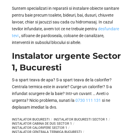
Suntem specializati in reparatii si instalare obiecte sanitare
pentru baie precum toalete, bideuri, bai, dusuri, chiuvete
lavoar, chiar si jacuzzi sau cada cu hidromasaj. In cazul
tevilor infundate, avem tot ce ne trebuie pentru
desfundare
tevi
, sifoane de pardoseala, coloane de canalizare,
interventii in subsolul blocului si altele.
Instalator urgente Sector
1, Bucuresti
S-a spart teava de apa? S-a spart teava de la calorifer?
Centrala termica este in avarie? Curge un calorifer? S-a
infundat scurgere de la baie? Intr-un cuvant … Aveti o
urgenta? Nicio problema, sunati la
0730 111 131
si ne
deplasam imediat la dvs.
INSTALATOR BUCURESTI
INSTALATOR BUCURESTI SECTOR 1
INSTALATOR CABINA DE DUS SECTOR 1
INSTALATOR CALORIFERE SECTOR 1
INSTALATOR CENTRALA TERMICA BUCURESTI