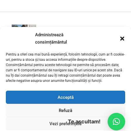
PREVIOUS
Administrează
Desfundare canalizare baie
Bucuresti – Sector 1 | 0730 111 131
consimțământul
Pentru a oferi cea mai bună experiență, folosim tehnologii, cum ar fi cookie-
NEXT
uri, pentru a stoca și/sau accesa informațiile despre dispozitive.
Cum instalam o masina de
Consimțământul pentru aceste tehnologii ne permite să procesăm date,
cum ar fi comportamentul de navigare sau ID-uri unice pe acest site. Dacă
spalat?
nu îți dai consimțământul sau îți retragi consimțământul dat poate avea
afecte negative asupra unor anumite funcționalități și funcții.
Acceptă
Refuză
Te ascultam!
Vezi preferințele
INSTALATORI BUCURESTI
SERVICII INSTALATII SANITARE
CONTACT