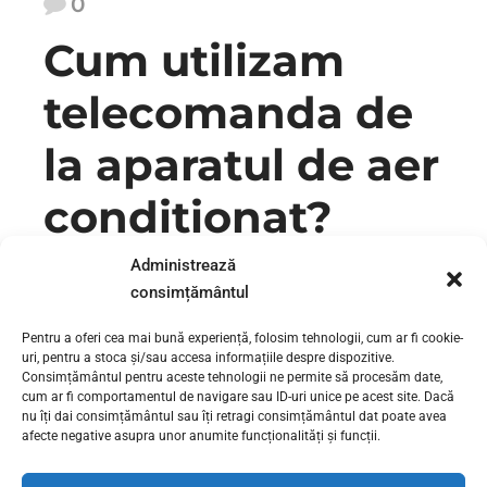
0
Cum utilizam
telecomanda de
la aparatul de aer
conditionat?
Administrează
Reparatii si igienizare aer conditionat Instalare aer
consimțământul
conditionat – Umplere cu freon aer conditionat –
0730111131 Cu fiecare an, prin magazine gasim tot mai
Pentru a oferi cea mai bună experiență, folosim tehnologii, cum ar fi cookie-
multe aparate de aer conditionat, sub diferite forme, culori,
uri, pentru a stoca și/sau accesa informațiile despre dispozitive.
cu un consum tot mai scazut, dar si cu mai multe functii
Consimțământul pentru aceste tehnologii ne permite să procesăm date,
decat cele de acum 15 ani. | reparatii aer conditionat...
cum ar fi comportamentul de navigare sau ID-uri unice pe acest site. Dacă
nu îți dai consimțământul sau îți retragi consimțământul dat poate avea
afecte negative asupra unor anumite funcționalități și funcții.
CONTINUE READING