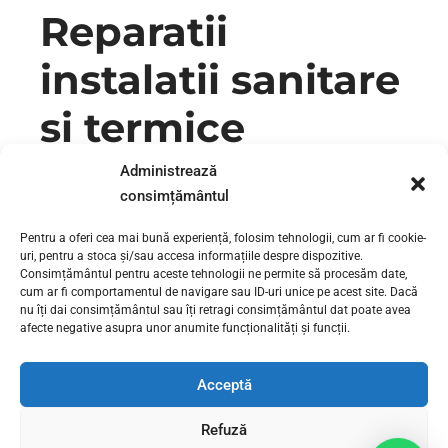
Reparatii
instalatii sanitare
si termice
Administrează
Reparatii instalatii sanitare si termice – URGENTE Reparatii
consimțământul
instalatii sanitare si termice. Bine ati venit. Va asteptam pe
pagina celor mai rapizi si talentati instalatori din Bucuresti.
Pentru a oferi cea mai bună experiență, folosim tehnologii, cum ar fi cookie-
Suntem rapizi si foarte buni in ceea ce facem. Si facem asta
uri, pentru a stoca și/sau accesa informațiile despre dispozitive.
de peste 15 ani. In toata aceasta perioada am instalat mii
Consimțământul pentru aceste tehnologii ne permite să procesăm date,
de metri de conducta, am...
cum ar fi comportamentul de navigare sau ID-uri unice pe acest site. Dacă
nu îți dai consimțământul sau îți retragi consimțământul dat poate avea
afecte negative asupra unor anumite funcționalități și funcții.
CONTINUE READING
Acceptă
Refuză