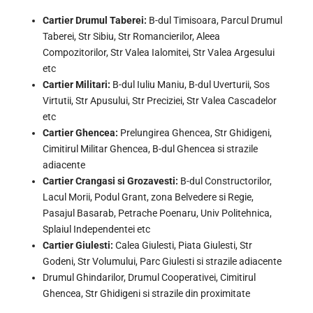
Cartier Drumul Taberei:
B-dul Timisoara, Parcul Drumul
Taberei, Str Sibiu, Str Romancierilor, Aleea
Compozitorilor, Str Valea Ialomitei, Str Valea Argesului
etc
Cartier Militari:
B-dul Iuliu Maniu, B-dul Uverturii, Sos
Virtutii, Str Apusului, Str Preciziei, Str Valea Cascadelor
etc
Cartier Ghencea:
Prelungirea Ghencea, Str Ghidigeni,
Cimitirul Militar Ghencea, B-dul Ghencea si strazile
adiacente
Cartier Crangasi si Grozavesti:
B-dul Constructorilor,
Lacul Morii, Podul Grant, zona Belvedere si Regie,
Pasajul Basarab, Petrache Poenaru, Univ Politehnica,
Splaiul Independentei etc
Cartier Giulesti:
Calea Giulesti, Piata Giulesti, Str
Godeni, Str Volumului, Parc Giulesti si strazile adiacente
Drumul Ghindarilor, Drumul Cooperativei, Cimitirul
Ghencea, Str Ghidigeni si strazile din proximitate