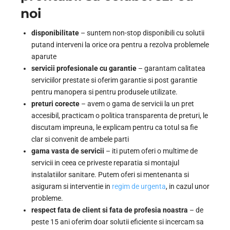
noi
disponibilitate
– suntem non-stop disponibili cu solutii
putand interveni la orice ora pentru a rezolva problemele
aparute
servicii profesionale cu garantie
– garantam calitatea
serviciilor prestate si oferim garantie si post garantie
pentru manopera si pentru produsele utilizate.
preturi corecte
– avem o gama de servicii la un pret
accesibil, practicam o politica transparenta de preturi, le
discutam impreuna, le explicam pentru ca totul sa fie
clar si convenit de ambele parti
gama vasta de servicii
– iti putem oferi o multime de
servicii in ceea ce priveste reparatia si montajul
instalatiilor sanitare. Putem oferi si mentenanta si
asiguram si interventie in
regim de urgenta
, in cazul unor
probleme.
respect fata de client si fata de profesia noastra
– de
peste 15 ani oferim doar solutii eficiente si incercam sa