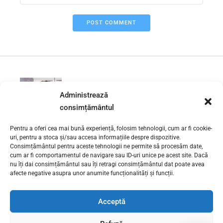
POST COMMENT
PREVIOUS
Administrează
Instalator urgente sector 5 |
0730 111 131
consimțământul
Pentru a oferi cea mai bună experiență, folosim tehnologii, cum ar fi cookie-
uri, pentru a stoca și/sau accesa informațiile despre dispozitive.
NEXT
Instalator instalatii sanitare
Consimțământul pentru aceste tehnologii ne permite să procesăm date,
cum ar fi comportamentul de navigare sau ID-uri unice pe acest site. Dacă
Unirii sector 3
nu îți dai consimțământul sau îți retragi consimțământul dat poate avea
afecte negative asupra unor anumite funcționalități și funcții.
Acceptă