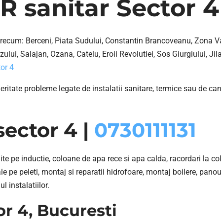
 sanitar Sector 4
recum: Berceni, Piata Sudului, Constantin Brancoveanu, Zona Vaca
ului, Salajan, Ozana, Catelu, Eroii Revolutiei, Sos Giurgiului, Jila
or 4
eritate probleme legate de instalatii sanitare, termice sau de can
sector 4 |
0730111131
lite pe inductie, coloane de apa rece si apa calda, racordari la c
e pe peleti, montaj si reparatii hidrofoare, montaj boilere, pan
l instalatiilor.
or 4, Bucuresti