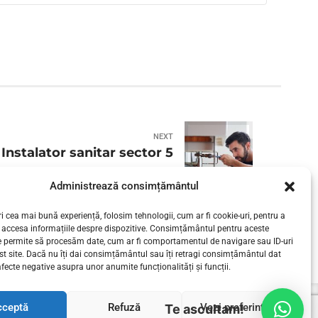
NEXT
Instalator sanitar sector 5
Administrează consimțământul
i cea mai bună experiență, folosim tehnologii, cum ar fi cookie-uri, pentru a
 accesa informațiile despre dispozitive. Consimțământul pentru aceste
e permite să procesăm date, cum ar fi comportamentul de navigare sau ID-uri
st site. Dacă nu îți dai consimțământul sau îți retragi consimțământul dat
fecte negative asupra unor anumite funcționalități și funcții.
cceptă
Refuză
Vezi preferințele
Te ascultam!
I BUCURESTI
SERVICII INSTALATII SANITARE
CONTACT