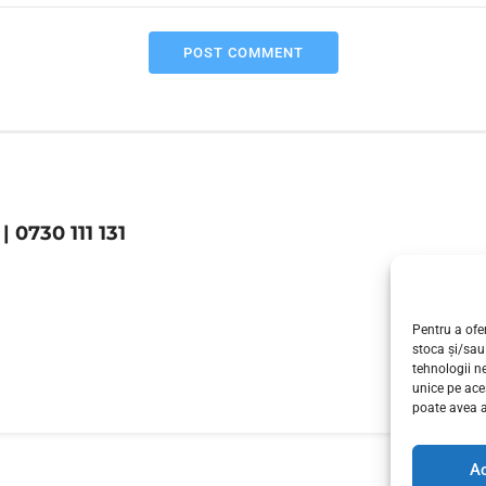
POST COMMENT
| 0730 111 131
Pentru a ofer
stoca și/sau
tehnologii n
unice pe ace
poate avea a
A
INSTALATOR