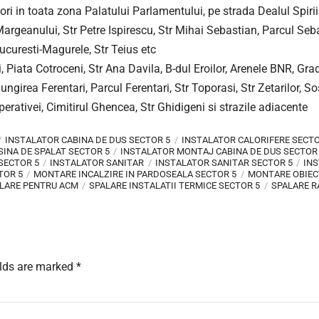
ori in toata zona Palatului Parlamentului, pe strada Dealul Spirii 
Margeanului, Str Petre Ispirescu, Str Mihai Sebastian, Parcul Se
ucuresti-Magurele, Str Teius etc
 Piata Cotroceni, Str Ana Davila, B-dul Eroilor, Arenele BNR, Gra
lungirea Ferentari, Parcul Ferentari, Str Toporasi, Str Zetarilor, S
ativei, Cimitirul Ghencea, Str Ghidigeni si strazile adiacente
INSTALATOR CABINA DE DUS SECTOR 5
INSTALATOR CALORIFERE SECTO
INA DE SPALAT SECTOR 5
INSTALATOR MONTAJ CABINA DE DUS SECTOR
SECTOR 5
INSTALATOR SANITAR
INSTALATOR SANITAR SECTOR 5
INS
TOR 5
MONTARE INCALZIRE IN PARDOSEALA SECTOR 5
MONTARE OBIEC
OLARE PENTRU ACM
SPALARE INSTALATII TERMICE SECTOR 5
SPALARE R
elds are marked *