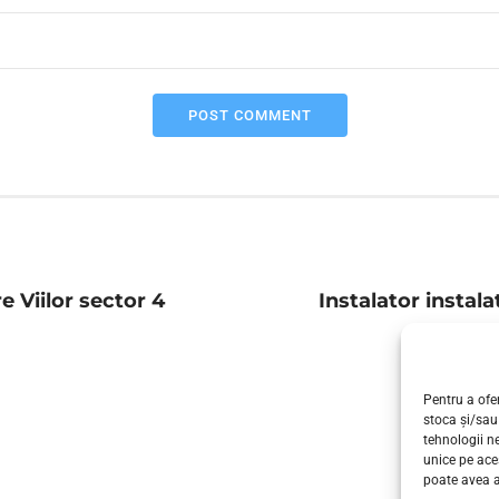
POST COMMENT
re Viilor sector 4
Instalator instala
Pentru a ofer
stoca și/sau
tehnologii n
unice pe ace
poate avea a