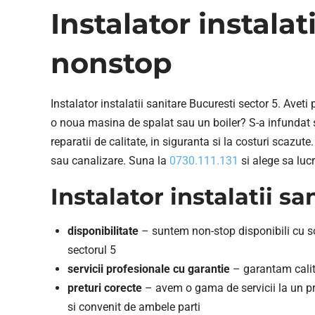
Instalator instalat
nonstop
Instalator instalatii sanitare Bucuresti sector 5. Avet
o noua masina de spalat sau un boiler? S-a infundat s
reparatii de calitate, in siguranta si la costuri scazut
sau canalizare. Suna la
0730.111.131
si alege sa lucr
Instalator instalatii s
disponibilitate
– suntem non-stop disponibili cu solu
sectorul 5
servicii profesionale cu garantie
– garantam calita
preturi corecte
– avem o gama de servicii la un pre
si convenit de ambele parti