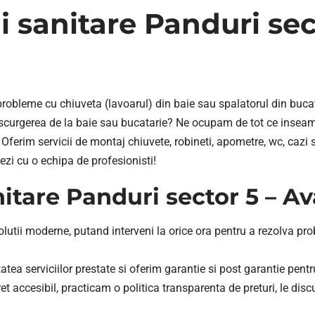
ii sanitare Panduri sec
i probleme cu chiuveta (lavoarul) din baie sau spalatorul din buca
curgerea de la baie sau bucatarie? Ne ocupam de tot ce inseamna
e. Oferim servicii de montaj chiuvete, robineti, apometre, wc, cazi
ezi cu o echipa de profesionisti!
anitare Panduri sector 5 – A
tii moderne, putand interveni la orice ora pentru a rezolva proble
tea serviciilor prestate si oferim garantie si post garantie pent
t accesibil, practicam o politica transparenta de preturi, le disc