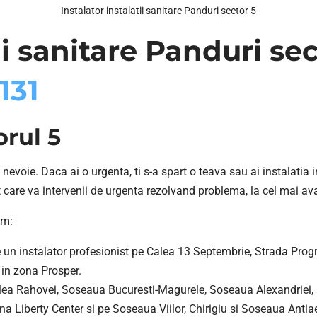
Instalator instalatii sanitare Panduri sector 5
ii sanitare Panduri se
131
orul 5
 nevoie. Daca ai o urgenta, ti s-a spart o teava sau ai instalati
t care va intervenii de urgenta rezolvand problema, la cel mai av
um:
 un instalator profesionist pe Calea 13 Septembrie, Strada Progr
in zona Prosper.
lea Rahovei, Soseaua Bucuresti-Magurele, Soseaua Alexandriei, 
a Liberty Center si pe Soseaua Viilor, Chirigiu si Soseaua Antia