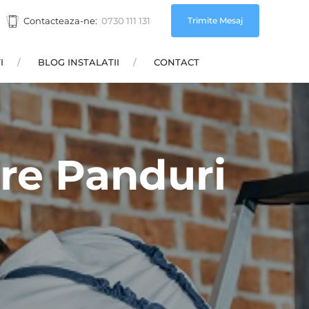
Trimite Mesaj
Contacteaza-ne:
0730 111 131
I
BLOG INSTALATII
CONTACT
tare Panduri