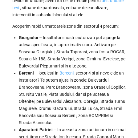
tevilor infundate, avem tot ce ne trebuie pentru
desfundare
tevi
, sifoane de pardoseala, coloane de canalizare,
interventii in subsolul blocului si altele.
Acoperim rapid urmatoarele zone din sectorul 4 precum:
Giurgiului
– Insaltatorii nostri autorizati pot ajunge la
adesa specificata, in aproximativ o ora. Activam pe
Soseaua Giurgiului, Strada Toporasi, zona fosta ROCAR,
Scoala Nr 188, Strada Verigei, zona Cimitirul Evreiesc, pe
Bulevardul Pieptanari si in alte zone.
Berceni
– locuiesti in
Berceni
, sector 4 si ai nevoie de un
instalator? Te putem ajuta in zonele: Bulevardul
Brancoveanu, Parc Brancoveanu, zona Oraselul Copiilor,
Str. Nitu Vasile, Piata Sudului, dar si pe Soseaua
Oltenitei, pe Bulevardul Alexandru Obregia, Strada Turnu
Magurele, Drumul Gazarului, Strada Luica, Strada Emil
Racovita sau Soseaua Berceni, zona ROMPRIM si
Strada Alunisului.
Aparatorii Patriei
– In aceasta zona actionam in cel mai
scurt timp pe Strada Ion Iriceanu, Strada Caporal Marin