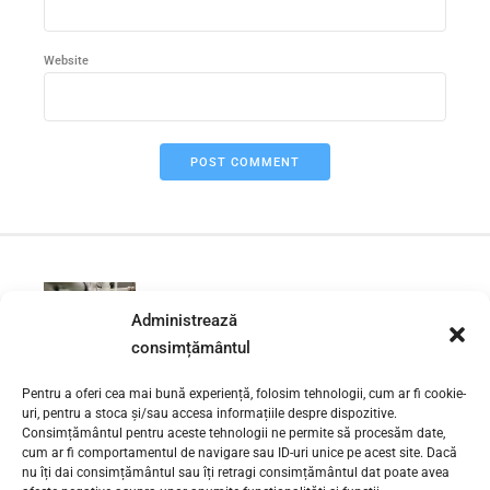
Website
POST COMMENT
PREVIOUS
Administrează
Instalator instalatii sanitare
Vacaresti sector 4
consimțământul
Pentru a oferi cea mai bună experiență, folosim tehnologii, cum ar fi cookie-
uri, pentru a stoca și/sau accesa informațiile despre dispozitive.
NEXT
Instalator instalatii sanitare
Consimțământul pentru aceste tehnologii ne permite să procesăm date,
cum ar fi comportamentul de navigare sau ID-uri unice pe acest site. Dacă
Metalurgiei sector 4
nu îți dai consimțământul sau îți retragi consimțământul dat poate avea