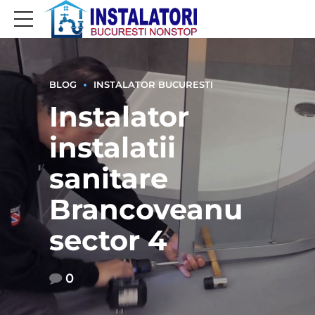
BLOG
INSTALATOR BUCURESTI
Instalator
instalatii
sanitare
Brancoveanu
sector 4
0