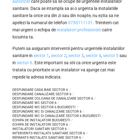
autorizat
care poate sa se ocupe de urgentele instalatiilor
sanitare. Daca se intampla sa ai o urgenta la instalatiile
sanitare la orice ora din zi sau din noapte, nu ezita sa ne
apelezi la numarul de telefon
0730111131
. Trimitem cat
mai urgent o echipa de
instalatori profesionisti
catre
locuinta ta.
Putem sa asiguram interventii pentru urgentele instalatiilor
sanitare in
sector 1
,
sector 2
,
sector 3
,
sector 4
,
sector 5
sau
in
sector 6
. Este important sa stii ca orice urgenta este
tratata cu prioritate si un instalator va ajunge cat mai
repede la adresa indicata.
DESFUNDARE CADA BAIE SECTOR 6
DESFUNDARE CANALIZARE SECTOR 6
DESFUNDARE COLOANA DE CANALIZARE SECTOR 6
DESFUNDARE WC SECTOR 6
DESFUNDARE WC SECTOR 6 BUCURESTI
DESFUNDARE WC SI CANALIZARE SECTOR 6
DESFUNDARE WC SI CANALIZARE SECTOR 6 BUCURESTI
ECHIPA DE INSTALATORI BUCURESTI
ECHIPA DE INSTALATORI SECTOR 6
INSTALATORI SANITARI SECTOR 6
INTERVENTII INSTALATII SANITARE SECTOR 6
REPARATII INSTALATII SANITARE SECTOR 6