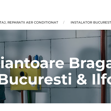
AJ, REPARATII AER CONDITIONAT
INSTALATOR BUCUREST
iantoare Braga
 Bucuresti & Ilf