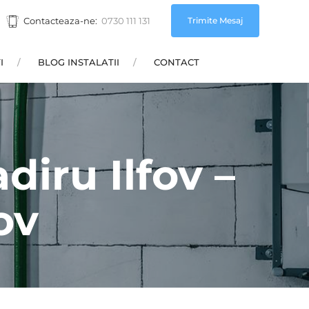
Trimite Mesaj
Contacteaza-ne:
0730 111 131
I
BLOG INSTALATII
CONTACT
diru Ilfov –
ov