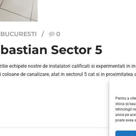
 BUCURESTI
0
bastian Sector 5
ie echipele nostre de instalatori calificati si experimentati in i
oloane de canalizare, atat in sectorul 5 cat si in proximitatea ac
Pentru a ofer
stoca și/sau
tehnologii n
unice pe ace
poate avea a