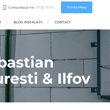
Trimite Mesaj
Contacteaza-ne:
0730 111 131
I
BLOG INSTALATII
CONTACT
bastian
resti & Ilfov