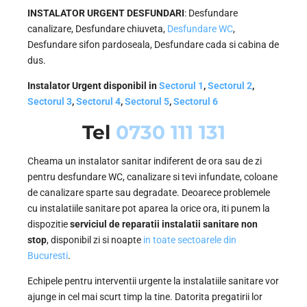
INSTALATOR URGENT DESFUNDARI
: Desfundare
canalizare, Desfundare chiuveta,
Desfundare WC
,
Desfundare sifon pardoseala, Desfundare cada si cabina de
dus.
Instalator Urgent disponibil in
Sectorul 1
,
Sectorul 2
,
Sectorul 3
,
Sectorul 4
,
Sectorul 5
,
Sectorul 6
Tel
0730 111 131
Cheama un instalator sanitar indiferent de ora sau de zi
pentru desfundare WC, canalizare si tevi infundate, coloane
de canalizare sparte sau degradate. Deoarece problemele
cu instalatiile sanitare pot aparea la orice ora, iti punem la
dispozitie
serviciul de reparatii instalatii sanitare non
stop
, disponibil zi si noapte
in toate sectoarele din
Bucuresti
.
Echipele pentru interventii urgente la instalatiile sanitare vor
ajunge in cel mai scurt timp la tine. Datorita pregatirii lor