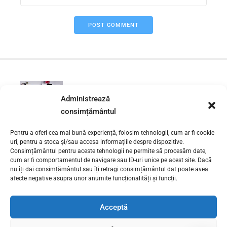
POST COMMENT
PREVIOUS
Administrează
Instalator sanitar Calea Mosilor
sector 2
consimțământul
Pentru a oferi cea mai bună experiență, folosim tehnologii, cum ar fi cookie-
NEXT
uri, pentru a stoca și/sau accesa informațiile despre dispozitive.
Instalator desfundat tevi Sector
Consimțământul pentru aceste tehnologii ne permite să procesăm date,
cum ar fi comportamentul de navigare sau ID-uri unice pe acest site. Dacă
5
nu îți dai consimțământul sau îți retragi consimțământul dat poate avea
afecte negative asupra unor anumite funcționalități și funcții.
Acceptă