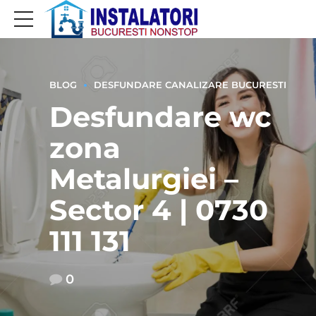
BLOG
DESFUNDARE CANALIZARE BUCURESTI
Desfundare wc
zona
Metalurgiei –
Sector 4 | 0730
111 131
0