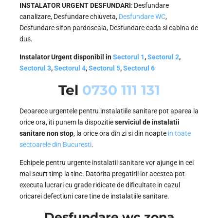
INSTALATOR URGENT DESFUNDARI
: Desfundare
canalizare, Desfundare chiuveta,
Desfundare WC
,
Desfundare sifon pardoseala, Desfundare cada si cabina de
dus.
Instalator Urgent disponibil in
Sectorul 1
,
Sectorul 2
,
Sectorul 3
,
Sectorul 4
,
Sectorul 5
,
Sectorul 6
Tel
0730 111 131
Deoarece urgentele pentru instalatiile sanitare pot aparea la
orice ora, iti punem la dispozitie
serviciul de instalatii
sanitare non stop
, la orice ora din zi si din noapte
in toate
sectoarele din Bucuresti
.
Echipele pentru urgente instalatii sanitare vor ajunge in cel
mai scurt timp la tine. Datorita pregatirii lor acestea pot
executa lucrari cu grade ridicate de dificultate in cazul
oricarei defectiuni care tine de instalatiile sanitare.
Desfundare wc zona