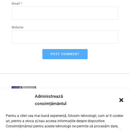
Email *
Website
POST COMMENT
PREVIOUS
Administrează
Desfundare wc zona Berceni –
Sector 4 | 0730 111 131
consimțământul
Pentru a oferi cea mai bună experiență, folosim tehnologii, cum ar fi cookie-
uri, pentru a stoca și/sau accesa informațiile despre dispozitive.
NEXT
Desfundare wc zona Oltenitei –
Consimțământul pentru aceste tehnologii ne permite să procesăm date,