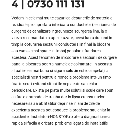
4 | 0730 111 131
Vedem in cele mai multe cazuri ca depunerile de materiale
reziduale pe suprafata interioara conductelor (sectiunea de
curgere) de canalizare ingreuneaza scurgerea lina, la o
viteza recomandata a apelor uzate, acest lucru ducand in
timp la obturarea sectiunii conductei si in final la blocare
sau cum se mai spune in limbaj popular infundarea
acesteia. Acest fenomen de micsorare a sectiunii de curgere
pana la blocarea poarta numele de colmatare. In aceasta
situatie cea mai buna si sigura
solutie
este sa apelați la
specialistii nostri pentru a remedia problema intr-un timp
foarte scurt evitand situatiile neplacute sau chiar
periculoare. Exista pe piata multe solutii si scule care spun
ca fac o gramada de treaba dar in lipsa cunostintelor
necesare sau a abilitatilor deprinse in ani de zile de
experienta acestea pot conduce la probleme sau chiar la
accidente. Instalatori-NONSTOP.ro ofera diagnosticarea
rapida si facila a oricarei probleme legata de instalatiile