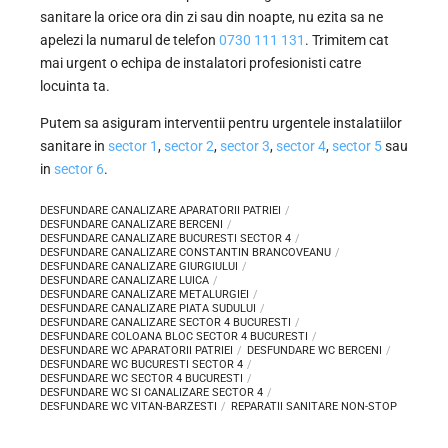
sanitare la orice ora din zi sau din noapte, nu ezita sa ne
apelezi la numarul de telefon
0730 111 131
. Trimitem cat
mai urgent o echipa de instalatori profesionisti catre
locuinta ta.
Putem sa asiguram interventii pentru urgentele instalatiilor
sanitare in
sector 1
,
sector 2
,
sector 3
,
sector 4
,
sector 5
sau
in
sector 6
.
DESFUNDARE CANALIZARE APARATORII PATRIEI
DESFUNDARE CANALIZARE BERCENI
DESFUNDARE CANALIZARE BUCURESTI SECTOR 4
DESFUNDARE CANALIZARE CONSTANTIN BRANCOVEANU
DESFUNDARE CANALIZARE GIURGIULUI
DESFUNDARE CANALIZARE LUICA
DESFUNDARE CANALIZARE METALURGIEI
DESFUNDARE CANALIZARE PIATA SUDULUI
DESFUNDARE CANALIZARE SECTOR 4 BUCURESTI
DESFUNDARE COLOANA BLOC SECTOR 4 BUCURESTI
DESFUNDARE WC APARATORII PATRIEI
DESFUNDARE WC BERCENI
DESFUNDARE WC BUCURESTI SECTOR 4
DESFUNDARE WC SECTOR 4 BUCURESTI
DESFUNDARE WC SI CANALIZARE SECTOR 4
DESFUNDARE WC VITAN-BARZESTI
REPARATII SANITARE NON-STOP