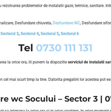
rezolvarea problemelor de instalatii gaze, termice, sanitare. Int
nalizare, Desfundare chiuveta,
Desfundare WC
, Desfundare sifo
,
Sectorul 3
,
Sectorul 4
,
Sectorul 5
,
Sectorul 6
Tel
0730 111 131
rea la orice ora, iti punem la dispozitie
serviciul de instalatii s
n cel mai scurt timp la tine. Datorita pregatirii lor acestea pot ex
e wc Socului – Sector 3 | 07
ot sa intervina la orice ora si in orice anotimp. In orice moment 