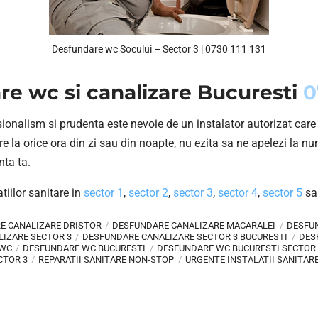
Desfundare wc Socului – Sector 3 | 0730 111 131
e wc si canalizare Bucuresti
0
sionalism si prudenta este nevoie de un instalator autorizat care 
re la orice ora din zi sau din noapte, nu ezita sa ne apelezi la n
nta ta.
tiilor sanitare in
sector 1
,
sector 2
,
sector 3
,
sector 4
,
sector 5
sa
E CANALIZARE DRISTOR
DESFUNDARE CANALIZARE MACARALEI
DESFU
IZARE SECTOR 3
DESFUNDARE CANALIZARE SECTOR 3 BUCURESTI
DES
 WC
DESFUNDARE WC BUCURESTI
DESFUNDARE WC BUCURESTI SECTOR 
CTOR 3
REPARATII SANITARE NON-STOP
URGENTE INSTALATII SANITAR