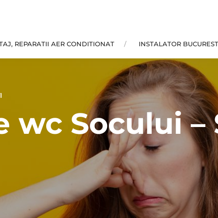
AJ, REPARATII AER CONDITIONAT
INSTALATOR BUCUREST
I
 wc Socului – S