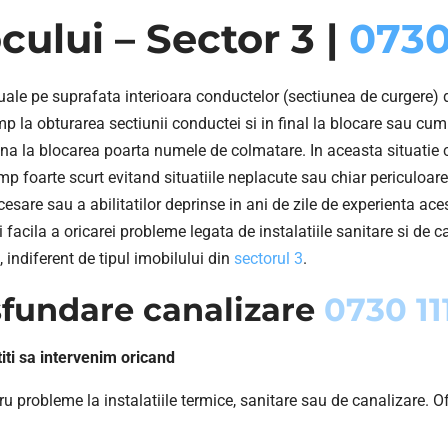
ului – Sector 3 |
0730 
uale pe suprafata interioara conductelor (sectiunea de curgere) 
p la obturarea sectiunii conductei si in final la blocare sau cu
na la blocarea poarta numele de colmatare. In aceasta situatie
mp foarte scurt evitand situatiile neplacute sau chiar periculoare
esare sau a abilitatilor deprinse in ani de zile de experienta ac
acila a oricarei probleme legata de instalatiile sanitare si de ca
indiferent de tipul imobilului din
sectorul 3
.
fundare canalizare
0730 111
ti sa intervenim oricand
 probleme la instalatiile termice, sanitare sau de canalizare. Of