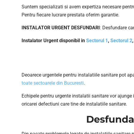
Suntem specializati si avem expertiza necesare pentru 
Pentru fiecare lucrare prestata oferim garantie.
INSTALATOR URGENT DESFUNDARI
: Desfundare ca
Instalator Urgent disponibil in
Sectorul 1
,
Sectorul 2
Deoarece urgentele pentru instalatiile sanitare pot apa
toate sectoarele din Bucuresti
.
Echipele pentru urgente instalatii sanitare vor ajunge i
oricarei defectiuni care tine de instalatiile sanitare.
Desfundar
Din pacate problemele legate de instalatiile sanitare p