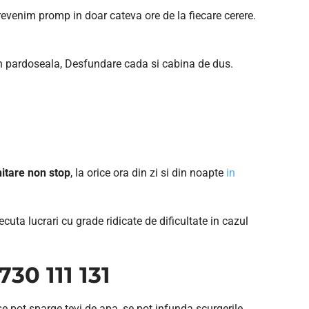
revenim promp in doar cateva ore de la fiecare cerere.
n pardoseala, Desfundare cada si cabina de dus.
anitare non stop
, la orice ora din zi si din noapte
in
ecuta lucrari cu grade ridicate de dificultate in cazul
30 111 131
se pot sparge tevi de apa, se pot infunda scurgerile