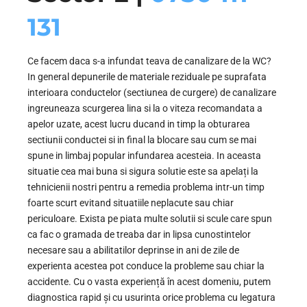
131
Ce facem daca s-a infundat teava de canalizare de la WC?
In general depunerile de materiale reziduale pe suprafata
interioara conductelor (sectiunea de curgere) de canalizare
ingreuneaza scurgerea lina si la o viteza recomandata a
apelor uzate, acest lucru ducand in timp la obturarea
sectiunii conductei si in final la blocare sau cum se mai
spune in limbaj popular infundarea acesteia. In aceasta
situatie cea mai buna si sigura solutie este sa apelați la
tehnicienii nostri pentru a remedia problema intr-un timp
foarte scurt evitand situatiile neplacute sau chiar
periculoare. Exista pe piata multe solutii si scule care spun
ca fac o gramada de treaba dar in lipsa cunostintelor
necesare sau a abilitatilor deprinse in ani de zile de
experienta acestea pot conduce la probleme sau chiar la
accidente. Cu o vasta experiență în acest domeniu, putem
diagnostica rapid și cu usurinta orice problema cu legatura