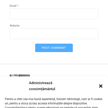
Email *
Website
POST COMMENT
PREVIOUS
Administrează
Desfundare wc Zona Petricani –
Sector 2 | 0730 111 131
consimțământul
Pentru a oferi cea mai bună experiență, folosim tehnologii, cum ar fi cookie-
NEXT
uri, pentru a stoca și/sau accesa informațiile despre dispozitive.
Consimțământul pentru aceste tehnologii ne permite să procesăm date,