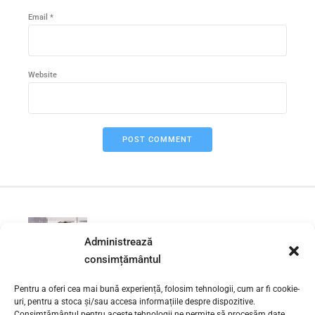
Email *
Website
POST COMMENT
PREVIOUS
Administrează
Desfundare scurgere baie
Grivita Sector 1
consimțământul
Pentru a oferi cea mai bună experiență, folosim tehnologii, cum ar fi cookie-
NEXT
uri, pentru a stoca și/sau accesa informațiile despre dispozitive.
Consimțământul pentru aceste tehnologii ne permite să procesăm date,