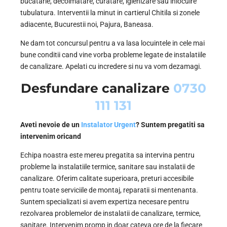
bucatarie, decolmatare, curatare, igienizare sau inlocuire
tubulatura. Interventii la minut in cartierul Chitila si zonele
adiacente, Bucurestii noi, Pajura, Baneasa.
Ne dam tot concursul pentru a va lasa locuintele in cele mai
bune conditii cand vine vorba probleme legate de instalatiile
de canalizare. Apelati cu incredere si nu va vom dezamagi.
Desfundare canalizare
0730
111 131
Aveti nevoie de un
Instalator Urgent
? Suntem pregatiti sa
intervenim oricand
Echipa noastra este mereu pregatita sa intervina pentru
probleme la instalatiile termice, sanitare sau instalatii de
canalizare. Oferim calitate superioara, preturi accesibile
pentru toate serviciile de montaj, reparatii si mentenanta.
Suntem specializati si avem expertiza necesare pentru
rezolvarea problemelor de instalatii de canalizare, termice,
sanitare. Intervenim promp in doar cateva ore de la fiecare