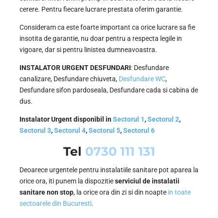
cerere. Pentru fiecare lucrare prestata oferim garantie.
Consideram ca este foarte important ca orice lucrare sa fie
insotita de garantie, nu doar pentru a respecta legile in
vigoare, dar si pentru linistea dumneavoastra.
INSTALATOR URGENT DESFUNDARI
: Desfundare
canalizare, Desfundare chiuveta,
Desfundare WC
,
Desfundare sifon pardoseala, Desfundare cada si cabina de
dus.
Instalator Urgent disponibil in
Sectorul 1
,
Sectorul 2
,
Sectorul 3
,
Sectorul 4
,
Sectorul 5
,
Sectorul 6
Tel
0730 111 131
Deoarece urgentele pentru instalatiile sanitare pot aparea la
orice ora, iti punem la dispozitie
serviciul de instalatii
sanitare non stop
, la orice ora din zi si din noapte
in toate
sectoarele din Bucuresti
.