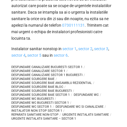
autorizat care poate sa se ocupe de urgentele instalatiilor
sanitare. Daca se intampla sa ai o urgenta la instalatiile
sanitare la orice ora din zi sau din noapte, nu ezita sa ne
apelezi la numarul de telefon
0730111131
. Trimitem cat
mai urgent o echipa de instalatori profesionisti catre
locuinta ta.
Instalator sanitar nonstop in
sector 1
,
sector 2
,
sector 3
,
sector 4
,
sector 5
sau in
sector 6
.
DESFUNDARE CANALIZARE BUCURESTI SECTOR 1
DESFUNDARE CANALIZARE SECTOR 1
DESFUNDARE CANALIZARE SECTOR 1 BUCURESTI
DESFUNDARE SCURGERE BAIE
DESFUNDARE SCURGERE BAIE ANSAMBLU REZIDENTIAL
DESFUNDARE SCURGERE BAIE BLOC
DESFUNDARE SCURGERE BAIE BUCURESTI
DESFUNDARE SCURGERE BAIE SECTOR 1
DESFUNDARE WC
DESFUNDARE WC BUCURESTI
DESFUNDARE WC BUCURESTI SECTOR 1
DESFUNDARE WC SECTOR 1
DESFUNDARE WC SI CANALIZARE
INSTALATOR NON STOP SECTOR 1
REPARATII SANITARE NON-STOP
URGENTE INSTALATII SANITARE
URGENTE INSTALATII SANITARE – SECTOR 1