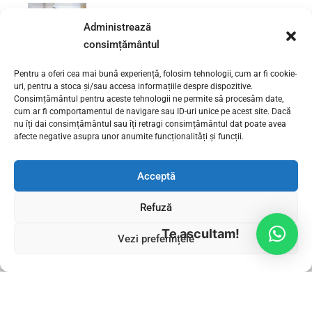
PREVIOUS
Administrează
Desfundare coloana scurgere –
Sector 3 | 0730 111 131
consimțământul
Pentru a oferi cea mai bună experiență, folosim tehnologii, cum ar fi cookie-
uri, pentru a stoca și/sau accesa informațiile despre dispozitive.
NEXT
Desfundare coloana scurgere –
Consimțământul pentru aceste tehnologii ne permite să procesăm date,
cum ar fi comportamentul de navigare sau ID-uri unice pe acest site. Dacă
Sector 5 | 0730 111 131
nu îți dai consimțământul sau îți retragi consimțământul dat poate avea
afecte negative asupra unor anumite funcționalități și funcții.
Acceptă
Refuză
Te ascultam!
Vezi preferințele
INSTALATORI BUCURESTI
SERVICII INSTALATII SANITARE
CONTACT