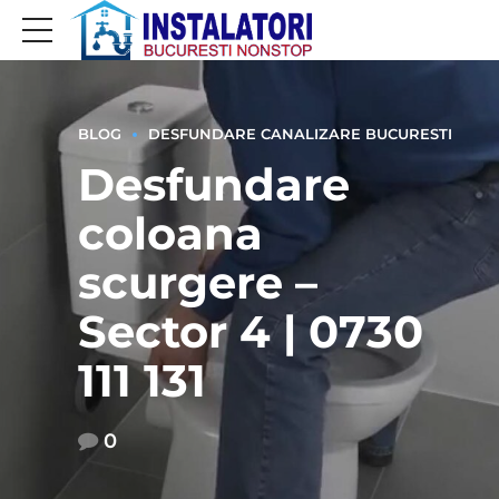
BLOG
DESFUNDARE CANALIZARE BUCURESTI
Desfundare
coloana
scurgere –
Sector 4 | 0730
111 131
0