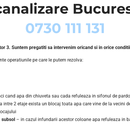
nalizare Bucurest
0730 111 131
or 3. Suntem pregatiti sa intervenim oricand si in orice conditii
e operatiunile pe care le putem rezolva:
ci cand apa din chiuveta sau cada refuleaza in sifonul de pardo
 intre 2 etaje exista un blocaj toata apa care vine de la vecini 
ocajului
 subsol
– in cazul infundarii acestor coloane apa refuleaza in bai