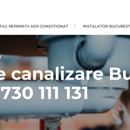
AJ, REPARATII AER CONDITIONAT
INSTALATOR BUCUREST
I
 canalizare Bu
730 111 131