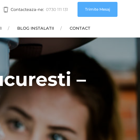
Trimite Mesaj
Contacteaza-ne:
0730 111 131
I
BLOG INSTALATII
CONTACT
curesti –