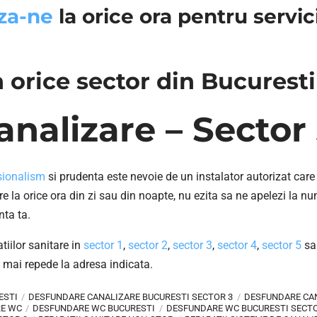
za-ne
la orice ora pentru servici
in orice sector din Bucuresti
nalizare – Sector 
sionalism
si prudenta este nevoie de un instalator autorizat care 
re la orice ora din zi sau din noapte, nu ezita sa ne apelezi la n
nta ta.
tiilor sanitare in
sector 1
,
sector 2
,
sector 3
,
sector 4
,
sector 5
sa
at mai repede la adresa indicata.
ESTI
DESFUNDARE CANALIZARE BUCURESTI SECTOR 3
DESFUNDARE CAN
E WC
DESFUNDARE WC BUCURESTI
DESFUNDARE WC BUCURESTI SECTO