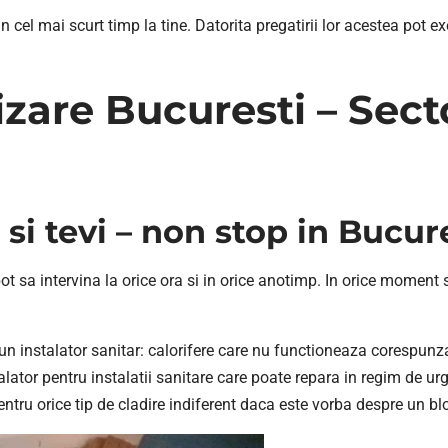
n cel mai scurt timp la tine. Datorita pregatirii lor acestea pot ex
are Bucuresti – Secto
i tevi – non stop in Bucure
ot sa intervina la orice ora si in orice anotimp. In orice moment 
a un instalator sanitar: calorifere care nu functioneaza corespunz
alator pentru instalatii sanitare care poate repara in regim de u
ntru orice tip de cladire indiferent daca este vorba despre un blo