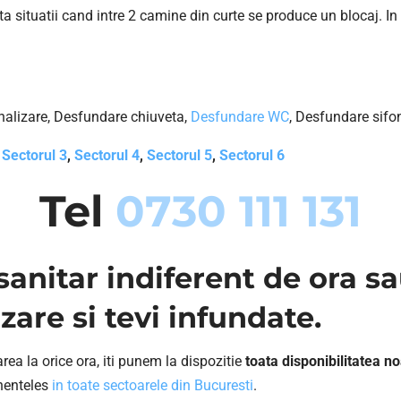
ta situatii cand intre 2 camine din curte se produce un blocaj. 
nalizare, Desfundare chiuveta,
Desfundare WC
, Desfundare sifo
,
Sectorul 3
,
Sectorul 4
,
Sectorul 5
,
Sectorul 6
Tel
0730 111 131
anitar indiferent de ora sa
are si tevi infundate.
rea la orice ora, iti punem la dispozitie
toata disponibilitatea 
nenteles
in toate sectoarele din Bucuresti
.