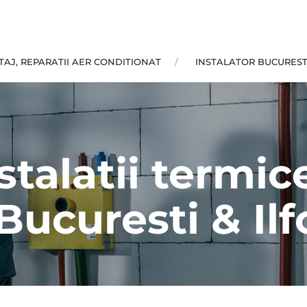
AJ, REPARATII AER CONDITIONAT
INSTALATOR BUCUREST
stalatii termic
 Bucuresti & Ilf