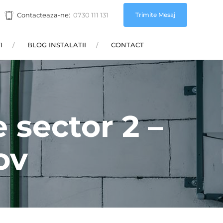
Trimite Mesaj
Contacteaza-ne:
0730 111 131
I
BLOG INSTALATII
CONTACT
e sector 2 –
ov