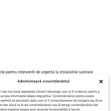
te pentru interventii de urgenta la instalatiile sanitare
e in cel mai scurt timp la tine. Datorita pregatirii...
Administrează consimțământul
i cea mai bună experiență, folosim tehnologii, cum ar fi cookie-uri, pentru a
CONTINUE READING
 accesa informațiile despre dispozitive. Consimțământul pentru aceste
e permite să procesăm date, cum ar fi comportamentul de navigare sau ID-uri
st site. Dacă nu îți dai consimțământul sau îți retragi consimțământul dat
fecte negative asupra unor anumite funcționalități și funcții.