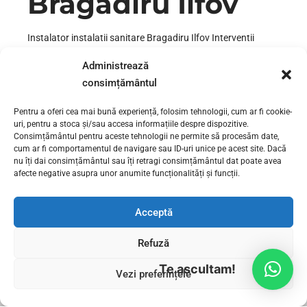
Bragadiru Ilfov
Instalator instalatii sanitare Bragadiru Ilfov Interventii
rapide la instalatiile sanitare si de canalizare in Magurele,
Administrează
Bragadiru, Cartierul Latin etc. Reparatii rapide in zone
consimțământul
precum: Cartierul Latin, Bragadiru, Ghencea, Cora
Alexandriei etc, Ilfov pentru reparatii sau instalare | montare
Pentru a oferi cea mai bună experiență, folosim tehnologii, cum ar fi cookie-
de obiecte sanitare, reconfigurari sau modernizari
uri, pentru a stoca și/sau accesa informațiile despre dispozitive.
instalatiile sanitare, inlocuire robinete defecte, desfundare
Consimțământul pentru aceste tehnologii ne permite să procesăm date,
canalizare baie bucatarie, desfundare coloane...
cum ar fi comportamentul de navigare sau ID-uri unice pe acest site. Dacă
nu îți dai consimțământul sau îți retragi consimțământul dat poate avea
afecte negative asupra unor anumite funcționalități și funcții.
CONTINUE READING
Acceptă
Refuză
Te ascultam!
Vezi preferințele
INSTALATORI BUCURESTI
SERVICII INSTALATII SANITARE
CONTACT