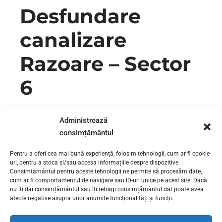
Desfundare
canalizare
Razoare – Sector
6
Desfundare canalizare Razoare – Sector 6 | 0730 111 131
Administrează
Au aparut defectiuni la instalatiile de canalizare sau
consimțământul
sanitare? Te confrunti cu un miros dezagreabil, murdarie, si
imposibilitatea de ati vedea de ocupatiile normale precum
Pentru a oferi cea mai bună experiență, folosim tehnologii, cum ar fi cookie-
folosirea toaletei? Suntem la dispozitia ta non-stop cu
uri, pentru a stoca și/sau accesa informațiile despre dispozitive.
servicii de desfundare instalatii sanitare. Astfel scapi de
Consimțământul pentru aceste tehnologii ne permite să procesăm date,
problema rapid si iti...
cum ar fi comportamentul de navigare sau ID-uri unice pe acest site. Dacă
nu îți dai consimțământul sau îți retragi consimțământul dat poate avea
afecte negative asupra unor anumite funcționalități și funcții.
CONTINUE READING