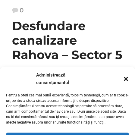
0
Desfundare
canalizare
Rahova – Sector 5
Desfundare canalizare Rahova – Sector 5 | 0730 111 131
Administrează
Instalator sanitar sector 5, Bucuresti. Desfundam sistemele
consimțământul
de canalizare si ape pluviale ale blocurilor, caselor, cladirilor
de birouri din sectorul 5. Oferim servicii de desfundare
Pentru a oferi cea mai bună experiență, folosim tehnologii, cum ar fi cookie-
canalizare baie, bucatarie etc. in Sector 5. Inlocuim tevi si
uri, pentru a stoca și/sau accesa informațiile despre dispozitive.
coloane de canalizare si evacuare ape pluviale in zonele:
Consimțământul pentru aceste tehnologii ne permite să procesăm date,
13...
cum ar fi comportamentul de navigare sau ID-uri unice pe acest site. Dacă
nu îți dai consimțământul sau îți retragi consimțământul dat poate avea
afecte negative asupra unor anumite funcționalități și funcții.
CONTINUE READING