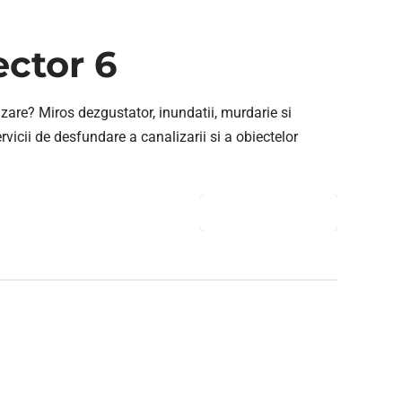
ector 6
zare? Miros dezgustator, inundatii, murdarie si
ervicii de desfundare a canalizarii si a obiectelor
CONTINUE READING