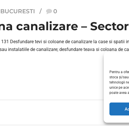
 BUCURESTI
0
 canalizare – Sector 6
31 Desfundare tevi si coloane de canalizare la case si spatii i
 sau instalatiile de canalizare; desfundare teava si coloana de c
Pentru a ofer
stoca și/sau
tehnologii n
unice pe ace
poate avea a
A
INSTALATOR