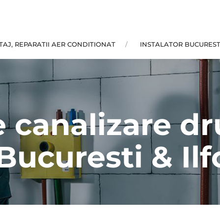
AJ, REPARATII AER CONDITIONAT
INSTALATOR BUCUREST
 canalizare dru
 Bucuresti & Ilf