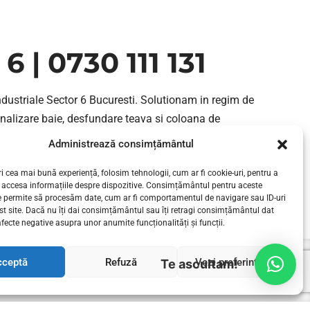
 | 0730 111 131
ndustriale Sector 6 Bucuresti. Solutionam in regim de
analizare baie, desfundare teava si coloana de
Administrează consimțământul
i cea mai bună experiență, folosim tehnologii, cum ar fi cookie-uri, pentru a
CONTINUE READING
 accesa informațiile despre dispozitive. Consimțământul pentru aceste
e permite să procesăm date, cum ar fi comportamentul de navigare sau ID-uri
st site. Dacă nu îți dai consimțământul sau îți retragi consimțământul dat
fecte negative asupra unor anumite funcționalități și funcții.
cceptă
Refuză
Vezi preferințele
Te ascultam!
I BUCURESTI
SERVICII INSTALATII SANITARE
CONTACT