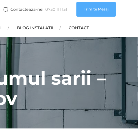
Trimite Mesaj
Contacteaza-ne:
0730 111 131
I
BLOG INSTALATII
CONTACT
mul sarii –
ov