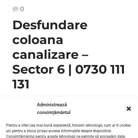
0
Desfundare
coloana
canalizare –
Sector 6 | 0730 111
131
Desfundare coloana canalizare – Sector 6 | 0730 111 131
Administrează
Desfundare tevi si coloane de canalizare la case si spatii
consimțământul
industriale Sector 6 Bucuresti. Solutionam in regim de
urgenta orice problema legata de instalatiile sanitare sau
Pentru a oferi cea mai bună experiență, folosim tehnologii, cum ar fi cookie-
instalatiile de canalizare; desfundare teava si coloana de
uri, pentru a stoca și/sau accesa informațiile despre dispozitive.
canalizare baie, desfundare teava si coloana de canalizare
Consimțământul pentru aceste tehnologii ne permite să procesăm date,